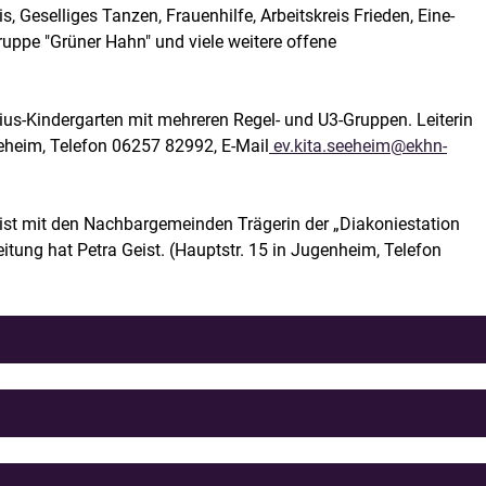
, Geselliges Tanzen, Frauenhilfe, Arbeitskreis Frieden, Eine-
ruppe "Grüner Hahn" und viele weitere offene
us-Kindergarten mit mehreren Regel- und U3-Gruppen. Leiterin
eheim, Telefon 06257 82992, E-Mail
ev.kita.seeheim@ekhn-
st mit den Nachbargemeinden Trägerin der „Diakoniestation
eitung hat Petra Geist. (Hauptstr. 15 in Jugenheim, Telefon
ntiuskirche Kriege, Pest-Epidemien, bitterste Not und Zerstörung
in Ort der Zuflucht, der Hoffnung und des Lebens. Diese
Spuren an und in der Kirche hinterlassen und sie zu dem gemacht
ste Orientierung, ein Ort der Besinnung und der Gemeinschaft. Mit