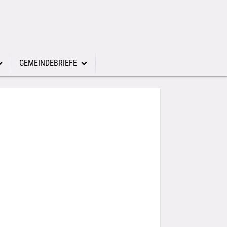
GEMEINDEBRIEFE
s Kindergarten Seeheim
ster
esstätte Jugenheim
 Gemeindebriefe alt
Gemeindebriefe alt
ach Gemeindebriefe alt
lchen Gemeindebriefe alt