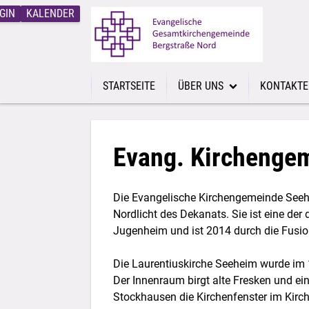
GIN
KALENDER
STARTSEITE
ÜBER UNS
KONTAKTE
Über uns - Gesamtkirchenge
Pfarrperso
Bickenbach
Gemeindep
Evang. Kirchenge
Jugenheim
Gemeindeb
Die Evangelische Kirchengemeinde Seehe
Ober-Beerbach
Kirchenmu
Nordlicht des Dekanats. Sie ist eine d
Jugenheim und ist 2014 durch die Fusi
Seeheim-Malchen
Kindergärt
Über uns - Kirchensteuer
Hausmeist
Die Laurentiuskirche Seeheim wurde im 1
Der Innenraum birgt alte Fresken und ein
Küster*inn
Stockhausen die Kirchenfenster im Kirch