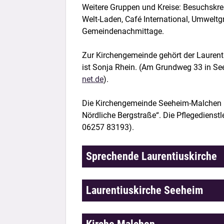
Weitere Gruppen und Kreise: Besuchskreis
Welt-Laden, Café International, Umweltg
Gemeindenachmittage.
Zur Kirchengemeinde gehört der Laurenti
ist Sonja Rhein. (Am Grundweg 33 in Se
net.de
).
Die Kirchengemeinde Seeheim-Malchen i
Nördliche Bergstraße“. Die Pflegedienstl
06257 83193).
Sprechende Laurentiuskirche
In ihren fast 800 Jahren hat die Laure
Laurentiuskirche Seeheim
überstanden und war trotzdem immer e
tiefgreifenden Ereignisse haben ihre 
was sie bis heute für uns ist: eine fe