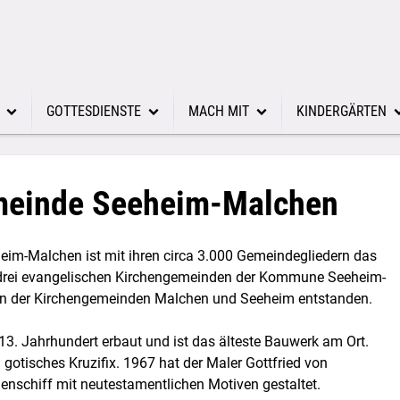
GOTTESDIENSTE
MACH MIT
KINDERGÄRTEN
meinde
nen
Gottesdiensttermine
Besondere Veranstaltungen
Evang. Laurentiu
Kirchenfen
ädagogin
Taufe
Kinder und Familien
Evang. Kindertag
Bickenbach
meinde Seeheim-Malchen
üro
Konfirmation
Jugend
Jugenheim 
im-Malchen ist mit ihren circa 3.000 Gemeindegliedern das
sik
Trauung
Erwachsene
Ober-Beerb
er drei evangelischen Kirchengemeinden der Kommune Seeheim-
on der Kirchengemeinden Malchen und Seeheim entstanden.
en
Bestattung
Musik
Seeheim-Ma
er
Sonn-, Fest- und Gedenktage
3. Jahrhundert erbaut und ist das älteste Bauwerk am Ort.
 gotisches Kruzifix. 1967 hat der Maler Gottfried von
en
Gebete und Glaubensbekenntnisse
enschiff mit neutestamentlichen Motiven gestaltet.